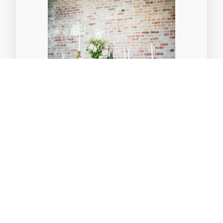
Buffet
Eine große Auswahl an kalten
und warmen Gerichten, damit
für jeden Geschmack etwas
dabei ist.